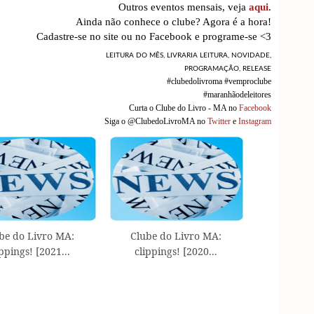
Outros eventos mensais, veja
aqui
.
Ainda não conhece o clube? Agora é a hora!
Cadastre-se no site ou no Facebook e programe-se <3
LEITURA DO MÊS
,
LIVRARIA LEITURA
,
NOVIDADE
,
PROGRAMAÇÃO
,
RELEASE
#clubedolivroma #vemproclube
#maranhãodeleitores
Curta o Clube do Livro - MA no
Facebook
Siga o @ClubedoLivroMA no
Twitter
e
Instagram
be do Livro MA:
Clube do Livro MA:
ippings! [2021...
clippings! [2020...