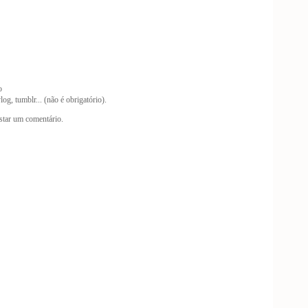
o
og, tumblr... (não é obrigatório).
tar um comentário.