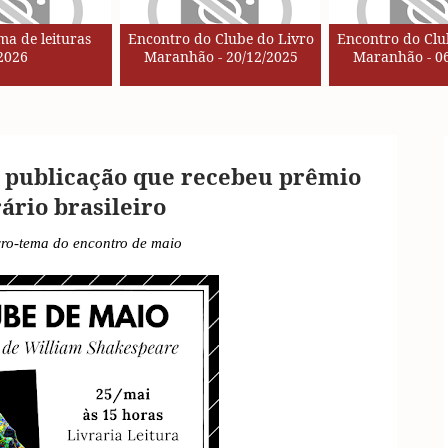
a de leituras
Encontro do Clube do Livro
Encontro do Clu
2026
Maranhão - 20/12/2025
Maranhão - 06
 publicação que recebeu prêmio
rário brasileiro
vro-tema do encontro de maio