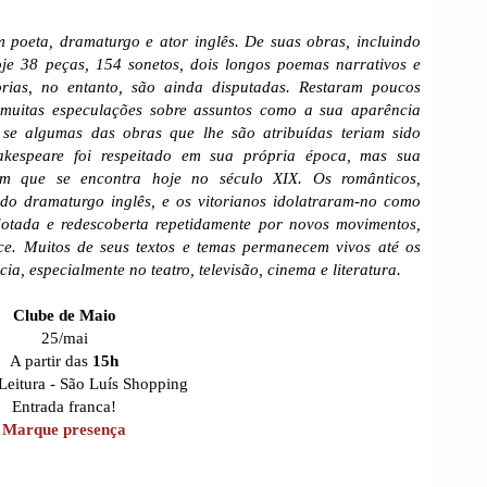
 poeta, dramaturgo e ator inglês. De suas obras, incluindo
je 38 peças, 154 sonetos, dois longos poemas narrativos e
orias, no entanto, são ainda disputadas. Restaram poucos
m muitas especulações sobre assuntos como a sua aparência
 e se algumas das obras que lhe são atribuídas teriam sido
hakespeare foi respeitado em sua própria época, mas sua
 em que se encontra hoje no século XIX. Os românticos,
do dramaturgo inglês, e os vitorianos idolatraram-no como
dotada e redescoberta repetidamente por novos movimentos,
e. Muitos de seus textos e temas permanecem vivos até os
ia, especialmente no teatro, televisão, cinema e literatura.
Clube de Maio
25/mai
A partir das
15h
 Leitura - São Luís Shopping
Entrada franca!
Marque presença