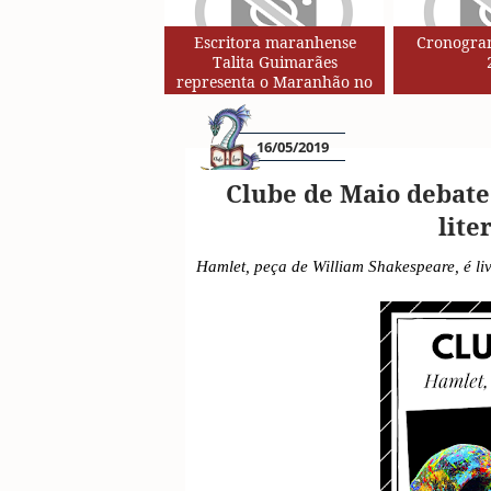
Escritora maranhense
Cronogram
Talita Guimarães
representa o Maranhão no
Circuito de Autores da Rede
SESC de Leituras
16/05/2019
Clube de Maio debate
lite
Hamlet, peça de William Shakespeare, é li