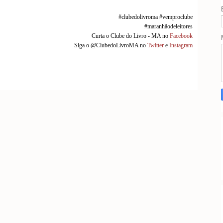
#clubedolivroma #vemproclube
#maranhãodeleitores
Curta o Clube do Livro - MA no
Facebook
Siga o @ClubedoLivroMA no
Twitter
e
Instagram