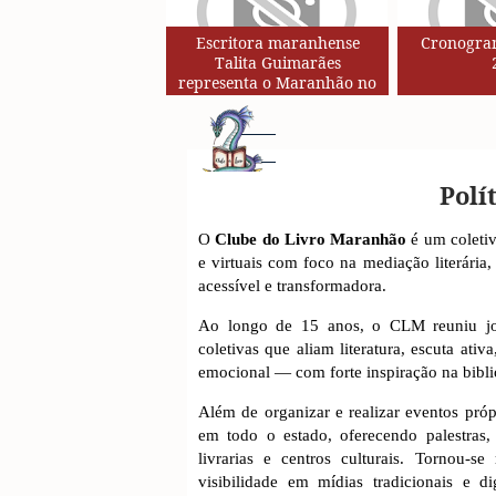
Escritora maranhense
Cronogram
Talita Guimarães
representa o Maranhão no
Circuito de Autores da Rede
SESC de Leituras
Polí
O
Clube do Livro Maranhão
é um coletiv
e virtuais com foco na mediação literária
acessível e transformadora.
Ao longo de 15 anos, o CLM reuniu jov
coletivas que aliam literatura, escuta ativ
emocional — com forte inspiração na biblio
Além de organizar e realizar eventos próp
em todo o estado, oferecendo palestras, 
livrarias e centros culturais. Tornou-s
visibilidade em mídias tradicionais e d