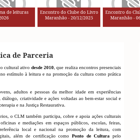
a de leituras
Encontro do Clube do Livro
Encontro do Clu
2026
Maranhão - 20/12/2025
Maranhão - 06
tica de Parceria
o cultural ativo
desde 2010
, que realiza encontros presenciais
, no estímulo à leitura e na promoção da cultura como prática
ens, adultos e pessoas da melhor idade em experiências
a, diálogo, criatividade e ações voltadas ao bem-estar social e
terapia e na Justiça Restaurativa.
rios, o CLM também participa, cobre e apoia ações culturais
oficinas e mediações em espaços públicos, escolas, feiras,
e referência local e nacional na promoção da leitura, com
igitais, além de certificação como
Ponto de Cultura
pelo