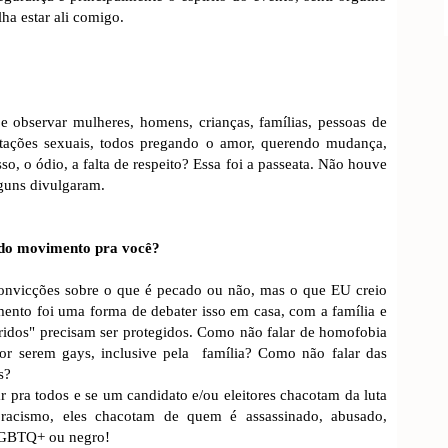
lha estar ali comigo.
e observar mulheres, homens, crianças, famílias, pessoas de
ientações sexuais, todos pregando o amor, querendo mudança,
o, o ódio, a falta de respeito? Essa foi a passeata. Não houve
lguns divulgaram.
a do movimento pra você?
onvicções sobre o que é pecado ou não, mas o que EU creio
nto foi uma forma de debater isso em casa, com a família e
ridos" precisam ser protegidos. Como não falar de homofobia
por serem gays, inclusive pela família? Como não falar das
s?
pra todos e se um candidato e/ou eleitores chacotam da luta
 racismo, eles chacotam de quem é assassinado, abusado,
 LGBTQ+ ou negro!