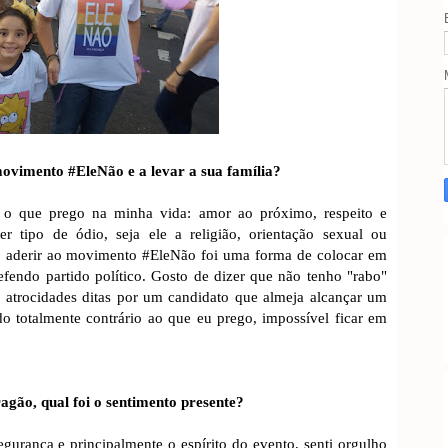
movimento #EleNão e a levar a sua família?
 o que prego na minha vida: amor ao próximo, respeito e
er tipo de ódio, seja ele a religião, orientação sexual ou
Ao aderir ao movimento #EleNão foi uma forma de colocar em
efendo partido político. Gosto de dizer que não tenho "rabo"
 atrocidades ditas por um candidato que almeja alcançar um
o totalmente contrário ao que eu prego, impossível ficar em
gão, qual foi o sentimento presente?
gurança e principalmente o espírito do evento, senti orgulho