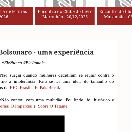
a de leituras
Encontro do Clube do Livro
Encontro do Clu
2026
Maranhão - 20/12/2025
Maranhão - 06
Bolsonaro - uma experiência
o #EleNunca #EleJamais
ão surgiu quando mulheres decidiram se reunir contra o
no a intolerância. Para se ter uma ideia do tamanho do
gos da
BBC Brasil
e
El País Brasil
.
eNão contou com uma multidão. Foi lindo, foi histórico e
Jornal O Imparcial
e
Sobre O Tatame
.