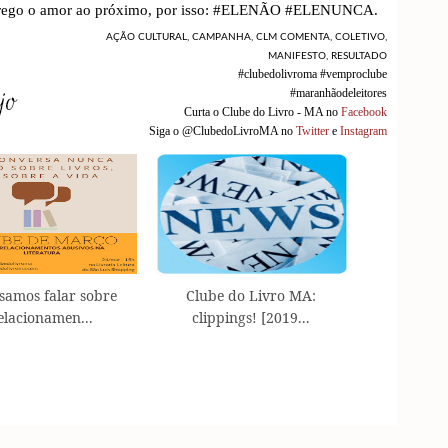
u prego o amor ao próximo, por isso: #ELENÃO #ELENUNCA.
AÇÃO CULTURAL
,
CAMPANHA
,
CLM COMENTA
,
COLETIVO
,
MANIFESTO
,
RESULTADO
#clubedolivroma #vemproclube
#maranhãodeleitores
Curta o Clube do Livro - MA no
Facebook
Siga o @ClubedoLivroMA no
Twitter
e
Instagram
samos falar sobre
Clube do Livro MA:
elacionamen...
clippings! [2019...