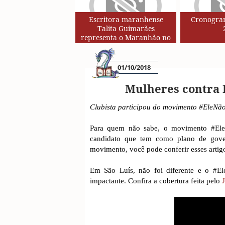
Escritora maranhense
Cronogram
Talita Guimarães
representa o Maranhão no
Circuito de Autores da Rede
SESC de Leituras
01/10/2018
Mulheres contra 
Clubista participou do movimento #EleNã
Para quem não sabe, o movimento #EleN
candidato que tem como plano de gover
movimento, você pode conferir esses arti
Em São Luís, não foi diferente e o #El
impactante. Confira a cobertura feita pelo