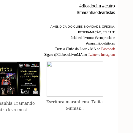
#dicadoclm #teatro
#maranhãodeartistas
AMEI
,
DICA DO CLUBE
,
NOVIDADE
,
OFICINA
,
PROGRAMAÇÃO
,
RELEASE
#clubedolivroma #vemproclube
#maranhãodeleitores
Curta o Clube do Livro - MA no
Facebook
Siga o @ClubedoLivroMA no
Twitter
e
Instagram
Escritora maranhense Talita
anhia Tramando
Guimar...
tro leva musi...