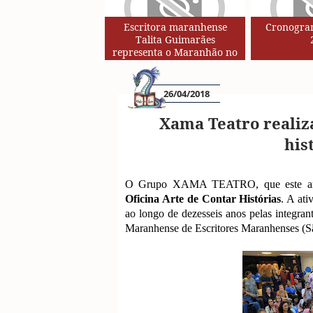
Escritora maranhense
Cronogram
Talita Guimarães
representa o Maranhão no
Circuito de Autores da Rede
SESC de Leituras
26/04/2018
Xama Teatro realiz
his
O Grupo XAMA TEATRO, que este ano 
Oficina Arte de Contar Histórias
. A at
ao longo de dezesseis anos pelas integra
Maranhense de Escritores Maranhenses (S