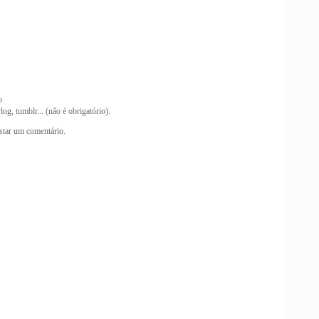
o
og, tumblr... (não é obrigatório).
tar um comentário.