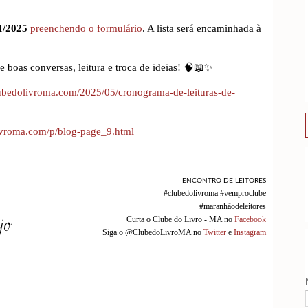
1/2025
preenchendo o formulário
. A lista será encaminhada à
 boas conversas, leitura e troca de ideias! 🧠📖✨
ubedolivroma.com/2025/05/cronograma-de-leituras-de-
ivroma.com/p/blog-page_9.html
ENCONTRO DE LEITORES
#clubedolivroma #vemproclube
#maranhãodeleitores
Curta o Clube do Livro - MA no
Facebook
Siga o @ClubedoLivroMA no
Twitter
e
Instagram