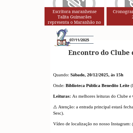
Escritora maranhense
Cronogram
Talita Guimarães
representa o Maranhão no
Circuito de Autores da Rede
SESC de Leituras
07/11/2025
Encontro do Clube 
Quando:
Sábado, 20/12/2025, às 15h
Onde:
Biblioteca Pública Benedito Leite
(
Leituras:
As melhores leituras do Clube e
⚠️ Atenção: a entrada principal estará fech
Sesc).
Vídeo de localização no nosso Instagram