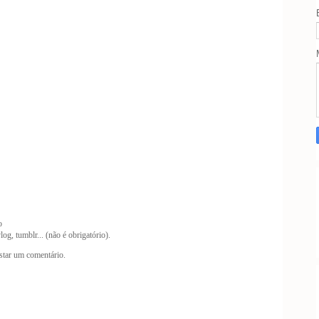
o
og, tumblr... (não é obrigatório).
tar um comentário.