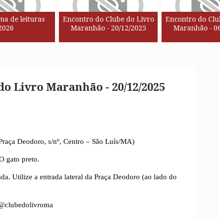
a de leituras
Encontro do Clube do Livro
Encontro do Clu
2026
Maranhão - 20/12/2025
Maranhão - 06
do Livro Maranhão - 20/12/2025
Praça Deodoro, s/nº, Centro – São Luís/MA)
O gato preto.
ada. Utilize a entrada lateral da Praça Deodoro (ao lado do
: @clubedolivroma