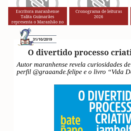
Escritora maranhense
Cronograma de leituras
Talita Guimarães
2026
representa o Maranhão no
Circuito de Autores da Rede
SESC de Leituras
31/10/2019
O divertido processo criat
Autor maranhense revela curiosidades de
perfil @graaande.felipe e o livro “Vida 