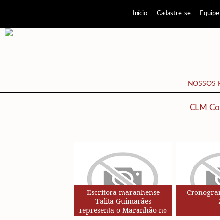
Início
Cadastre-se
Equipe
NOSSOS 
CLM Co
Escritora maranhense
Cronogram
Talita Guimarães
representa o Maranhão no
Circuito de Autores da Rede