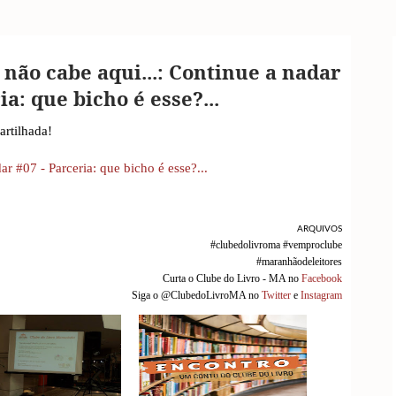
não cabe aqui...: Continue a nadar
ia: que bicho é esse?...
rtilhada!
r #07 - Parceria: que bicho é esse?...
ARQUIVOS
#clubedolivroma #vemproclube
#maranhãodeleitores
Curta o Clube do Livro - MA no
Facebook
Siga o @ClubedoLivroMA no
Twitter
e
Instagram