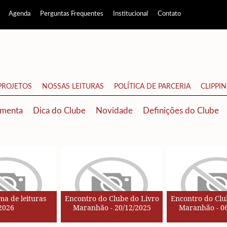
Agenda
Perguntas Frequentes
Institucional
Contato
PROJETOS
NOSSAS LEITURAS
POLÍTICA DE PARCERIA
CLIPPI
menta
Dica do Clube
Novidade
Definições do Clube
a de leituras
Encontro do Clube do Livro
Encontro do Clu
2026
Maranhão - 20/12/2025
Maranhão - 06