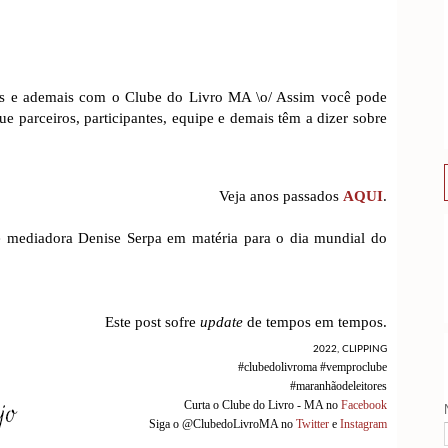
stas e ademais com o Clube do Livro MA \o/ Assim você pode
e parceiros, participantes, equipe e demais têm a dizer sobre
Veja anos passados
AQUI
.
 e mediadora Denise Serpa em matéria para o dia mundial do
Este post sofre
update
de tempos em tempos.
2022
,
CLIPPING
#clubedolivroma #vemproclube
#maranhãodeleitores
Curta o Clube do Livro - MA no
Facebook
Siga o @ClubedoLivroMA no
Twitter
e
Instagram