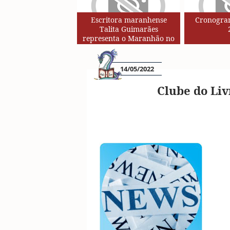
Escritora maranhense
Cronogram
Talita Guimarães
representa o Maranhão no
Circuito de Autores da Rede
SESC de Leituras
14/05/2022
Clube do Liv