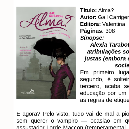
Titulo:
Alma?
Autor:
Gail Carriger
Editora:
Valentina
Páginas
: 308
Sinopse:
Alexia Tarabot
atribulações so
justas (embora
socie
Em primeiro lug
segundo, é soltei
terceiro, acaba 
educação por um 
as regras de etique
E agora? Pelo visto, tudo vai de mal a pio
sem querer o vampiro ― ocasião em qu
assustador Lorde Maccon (temperamental, b