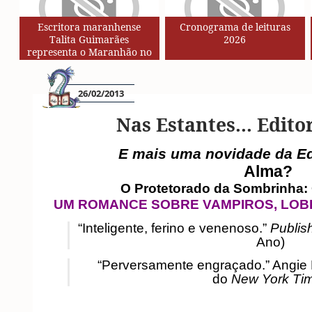
Escritora maranhense
Cronograma de leituras
Talita Guimarães
2026
representa o Maranhão no
Circuito de Autores da Rede
SESC de Leituras
26/02/2013
Nas Estantes... Edito
E mais uma novidade da Ed
Alma?
O Protetorado da
Sombrinha: 
UM ROMANCE SOBRE VAMPIROS, LOB
“Inteligente, ferino e venenoso.”
Publis
Ano)
“Perversamente engraçado.” Angie F
do
New York Ti